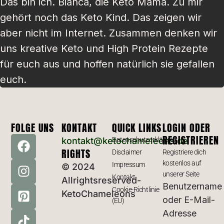
Das bin ich. Bianca, die Keto Mama. Zu mir
gehört noch das Keto Kind. Das zeigen wir
aber nicht im Internet. Zusammen denken wir
uns kreative Keto und High Protein Rezepte
für euch aus und hoffen natürlich sie gefallen
euch.
FOLGE UNS
KONTAKT
QUICK LINKS
LOGIN ODER
REGISTRIEREN
kontakt@ketochameleons.de
Datenschutzerklärung
RIGHTS
Disclaimer
Registriere dich
kostenlos auf
Impressum
© 2024
unserer Seite
Kontakt
Allrightsreserved-
Benutzername
Cookie-Richtlinie
KetoChameleons
oder E-Mail-
(EU)
Adresse