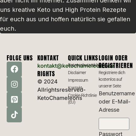
aber nicht im Internet. Zusammen denken wir
uns kreative Keto und High Protein Rezepte
für euch aus und hoffen natürlich sie gefallen
euch.
FOLGE UNS
KONTAKT
QUICK LINKS
LOGIN ODER
REGISTRIEREN
kontakt@ketochameleons.de
Datenschutzerklärung
RIGHTS
Disclaimer
Registriere dich
kostenlos auf
Impressum
© 2024
unserer Seite
Kontakt
Allrightsreserved-
Benutzername
Cookie-Richtlinie
KetoChameleons
oder E-Mail-
(EU)
Adresse
Passwort