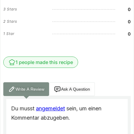
0
3 Stars
0
2 Stars
0
1 Star
1 people made this recipe
Write A Review
Ask A Question
Du musst
angemeldet
sein, um einen
Kommentar abzugeben.