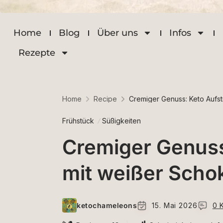
Home
Blog
Über uns
Infos
Rezepte
Home
Recipe
Cremiger Genuss: Keto Aufs
Frühstück
Süßigkeiten
Cremiger Genuss
mit weißer Scho
ketochameleons
15. Mai 2026
0 