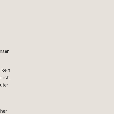
nser
 kein
 ich,
uter
cher