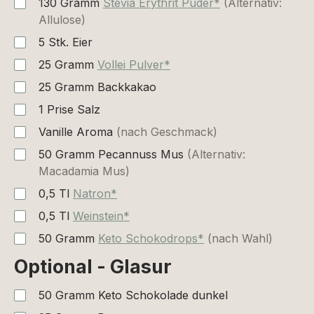
130
Gramm
Stevia Erythrit Puder*
(Alternativ:
Allulose)
5
Stk.
Eier
25
Gramm
Vollei Pulver*
25
Gramm
Backkakao
1
Prise
Salz
Vanille Aroma
(nach Geschmack)
50
Gramm
Pecannuss Mus
(Alternativ:
Macadamia Mus)
0,5
Tl
Natron*
0,5
Tl
Weinstein*
50
Gramm
Keto Schokodrops*
(nach Wahl)
Optional - Glasur
50
Gramm
Keto Schokolade dunkel