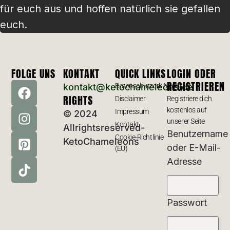
für euch aus und hoffen natürlich sie gefallen
euch.
FOLGE UNS
KONTAKT
QUICK LINKS
LOGIN ODER
REGISTRIEREN
kontakt@ketochameleons.de
Datenschutzerklärung
RIGHTS
Disclaimer
Registriere dich
kostenlos auf
Impressum
© 2024
unserer Seite
Kontakt
Allrightsreserved-
Benutzername
Cookie-Richtlinie
KetoChameleons
oder E-Mail-
(EU)
Adresse
Passwort