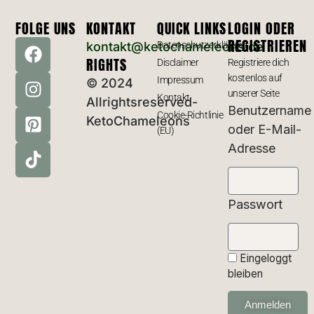
FOLGE UNS
KONTAKT
QUICK LINKS
LOGIN ODER
REGISTRIEREN
kontakt@ketochameleons.de
Datenschutzerklärung
RIGHTS
Disclaimer
Registriere dich
kostenlos auf
Impressum
© 2024
unserer Seite
Kontakt
Allrightsreserved-
Benutzername
Cookie-Richtlinie
KetoChameleons
oder E-Mail-
(EU)
Adresse
Passwort
Eingeloggt
bleiben
Anmelden