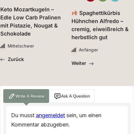
Keto Mozartkugeln –
Spaghettikürbis
Edle Low Carb Pralinen
Hühnchen Alfredo –
mit Pistazie, Nougat &
cremig, eiweißreich &
Schokolade
herbstlich gut
Mittelschwer
Anfänger
Zurück
Weiter
Write A Review
Ask A Question
Du musst
angemeldet
sein, um einen
Kommentar abzugeben.