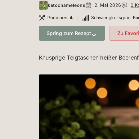
ketochameleons
2. Mai 2026
0 K
Portionen:
4
Schwierigkeitsgrad:
Fo
Spring zum Rezept
Zu Favor
Knusprige Teigtaschen heißer Beerenf