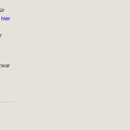
ür
 hier
.
r
 zwar