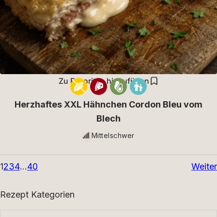
Zu Favoriten hinzufügen
Herzhaftes XXL Hähnchen Cordon Bleu vom
Blech
Mittelschwer
1
2
3
4
…
40
Weiter
Rezept Kategorien