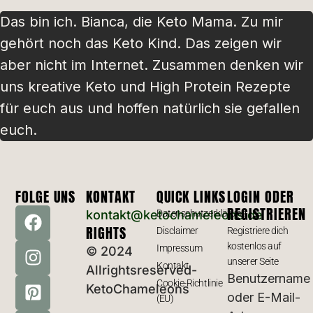
Das bin ich. Bianca, die Keto Mama. Zu mir
gehört noch das Keto Kind. Das zeigen wir
aber nicht im Internet. Zusammen denken wir
uns kreative Keto und High Protein Rezepte
für euch aus und hoffen natürlich sie gefallen
euch.
FOLGE UNS
KONTAKT
QUICK LINKS
LOGIN ODER
REGISTRIEREN
kontakt@ketochameleons.de
Datenschutzerklärung
RIGHTS
Disclaimer
Registriere dich
kostenlos auf
Impressum
© 2024
unserer Seite
Kontakt
Allrightsreserved-
Benutzername
Cookie-Richtlinie
KetoChameleons
oder E-Mail-
(EU)