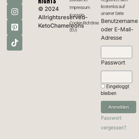
RIGHTS
kostenlos auf
Impressum
© 2024
unserer Seite
Kontakt
Allrightsreserved-
Benutzername
Cookie-Richtlinie
KetoChameleons
oder E-Mail-
(EU)
Adresse
Passwort
Eingeloggt
bleiben
Anmelden
Passwort
vergessen?