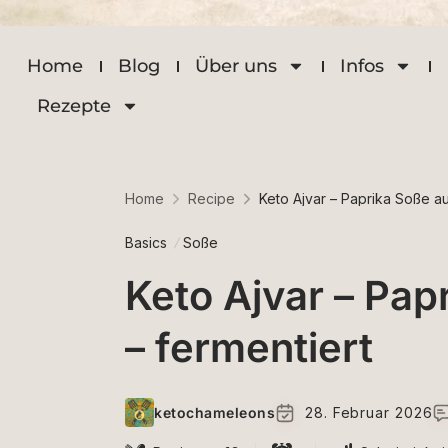
Home
Blog
Über uns
Infos
Rezepte
Home
Recipe
Keto Ajvar – Paprika Soße a
Basics
Soße
Keto Ajvar – Pa
– fermentiert
ketochameleons
28. Februar 2026