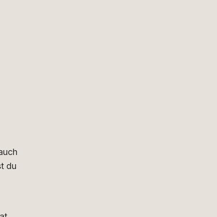
 auch
st du
at