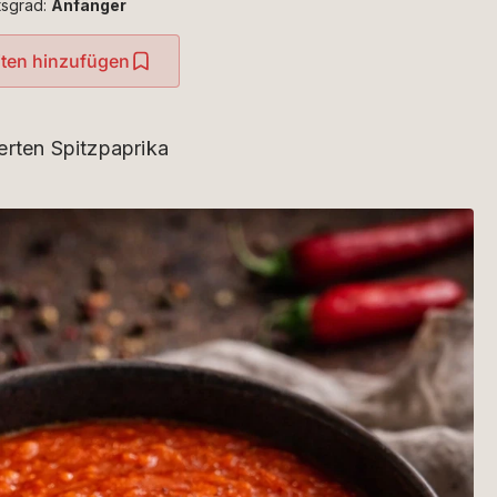
tsgrad:
Anfänger
iten hinzufügen
erten Spitzpaprika