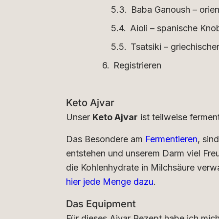
Baba Ganoush – orien
Aioli – spanische Kn
Tsatsiki – griechische
Registrieren
Keto Ajvar
Unser
Keto Ajvar
ist teilweise ferment
Das Besondere am
Fermentieren
, sin
entstehen und unserem Darm viel Freu
die Kohlenhydrate in Milchsäure verwa
hier jede Menge dazu
.
Das Equipment
Für dieses Ajvar Rezept habe ich mic