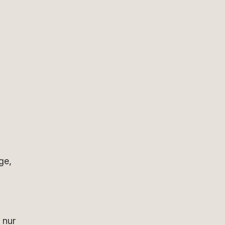
o
ge,
 nur