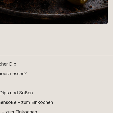
cher Dip
oush essen?
 Dips und Soßen
umensoße – zum Einkochen
e – zum Einkochen