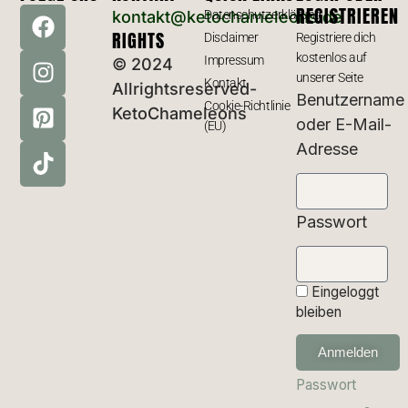
REGISTRIEREN
kontakt@ketochameleons.de
Datenschutzerklärung
RIGHTS
Disclaimer
Registriere dich
kostenlos auf
Impressum
© 2024
unserer Seite
Kontakt
Allrightsreserved-
Benutzername
Cookie-Richtlinie
KetoChameleons
oder E-Mail-
(EU)
Adresse
Passwort
Eingeloggt
bleiben
Anmelden
Passwort