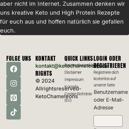
aber nicht im Internet. Zusammen denken wir
uns kreative Keto und High Protein Rezepte
für euch aus und hoffen natürlich sie gefallen
euch.
FOLGE UNS
KONTAKT
QUICK LINKS
LOGIN ODER
REGISTRIEREN
kontakt@ketochameleons.de
Datenschutzerklärung
RIGHTS
Disclaimer
Registriere dich
kostenlos auf
Impressum
© 2024
unserer Seite
Kontakt
Allrightsreserved-
Benutzername
Cookie-Richtlinie
KetoChameleons
oder E-Mail-
(EU)
Adresse