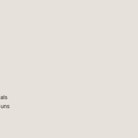
als
 uns
h