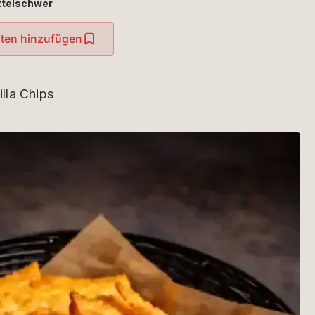
ttelschwer
iten hinzufügen
illa Chips