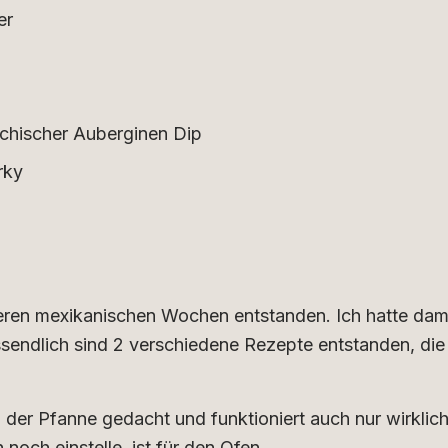
er
echischer Auberginen Dip
rky
eren mexikanischen Wochen entstanden. Ich hatte dam
ssendlich sind 2 verschiedene Rezepte entstanden, die
in der Pfanne gedacht und funktioniert auch nur wirklic
noch einstelle, ist für den Ofen.