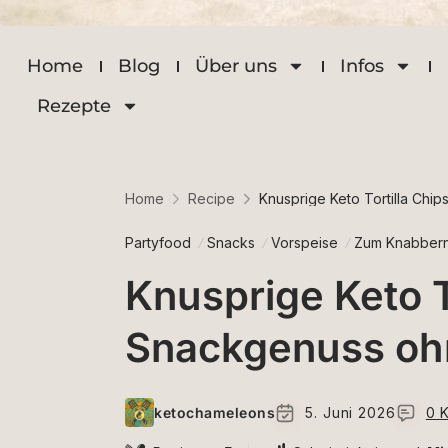
Home
Blog
Über uns
Infos
Rezepte
Home
Recipe
Knusprige Keto Tortilla Ch
Partyfood
Snacks
Vorspeise
Zum Knabber
Knusprige Keto T
Snackgenuss oh
ketochameleons
5. Juni 2026
0 