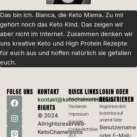
Das bin ich. Bianca, die Keto Mama. Zu mir
gehört noch das Keto Kind. Das zeigen wir
aber nicht im Internet. Zusammen denken wir
uns kreative Keto und High Protein Rezepte
für euch aus und hoffen natürlich sie gefallen
euch.
FOLGE UNS
KONTAKT
QUICK LINKS
LOGIN ODER
REGISTRIEREN
kontakt@ketochameleons.de
Datenschutzerklärung
RIGHTS
Disclaimer
Registriere dich
kostenlos auf
Impressum
© 2024
unserer Seite
Kontakt
Allrightsreserved-
Benutzername
Cookie-Richtlinie
KetoChameleons
oder E-Mail-
(EU)