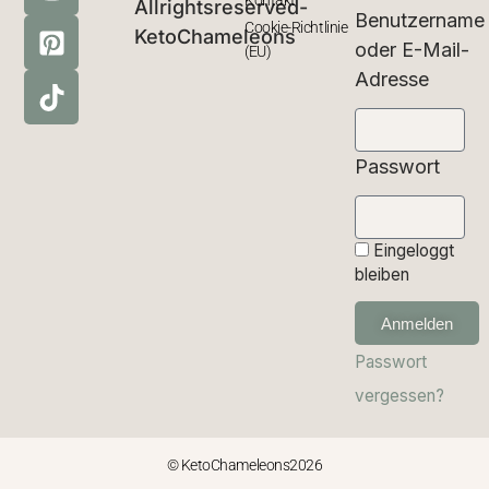
Kontakt
Allrightsreserved-
Benutzername
Cookie-Richtlinie
KetoChameleons
oder E-Mail-
(EU)
Adresse
Passwort
Eingeloggt
bleiben
Anmelden
Passwort
vergessen?
© KetoChameleons2026