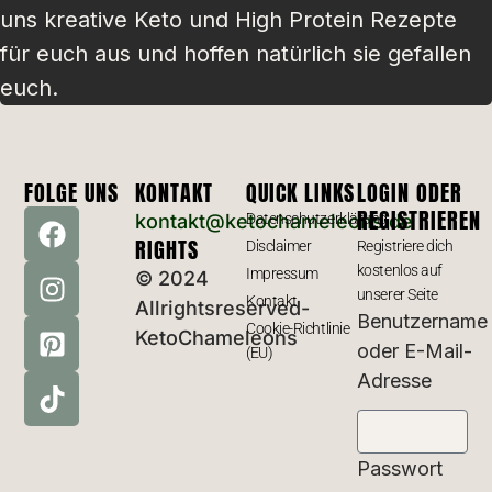
uns kreative Keto und High Protein Rezepte
für euch aus und hoffen natürlich sie gefallen
euch.
FOLGE UNS
KONTAKT
QUICK LINKS
LOGIN ODER
REGISTRIEREN
kontakt@ketochameleons.de
Datenschutzerklärung
RIGHTS
Disclaimer
Registriere dich
kostenlos auf
Impressum
© 2024
unserer Seite
Kontakt
Allrightsreserved-
Benutzername
Cookie-Richtlinie
KetoChameleons
oder E-Mail-
(EU)
Adresse
Passwort