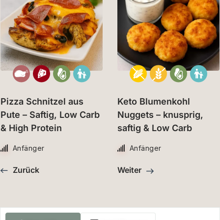
Pizza Schnitzel aus
Keto Blumenkohl
Pute – Saftig, Low Carb
Nuggets – knusprig,
& High Protein
saftig & Low Carb
Anfänger
Anfänger
Zurück
Weiter