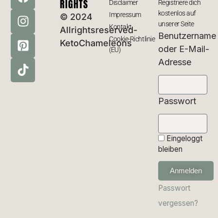
RIGHTS
Disclaimer
Registriere dich
kostenlos auf
Impressum
© 2024
unserer Seite
Kontakt
Allrightsreserved-
Benutzername
Cookie-Richtlinie
KetoChameleons
oder E-Mail-
(EU)
Adresse
Passwort
Eingeloggt
bleiben
Anmelden
Passwort
vergessen?