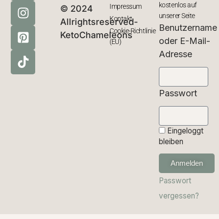
kostenlos auf
Impressum
© 2024
unserer Seite
Kontakt
Allrightsreserved-
Benutzername
Cookie-Richtlinie
KetoChameleons
oder E-Mail-
(EU)
Adresse
Passwort
Eingeloggt
bleiben
Anmelden
Passwort
vergessen?