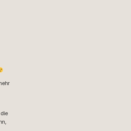
 mehr
 die
hn,