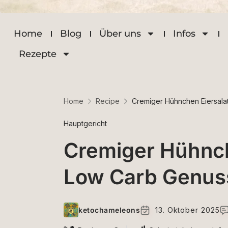
Home
Blog
Über uns
Infos
Rezepte
Home
Recipe
Cremiger Hühnchen Eiersalat
Hauptgericht
Cremiger Hühnche
Low Carb Genuss 
ketochameleons
13. Oktober 2025