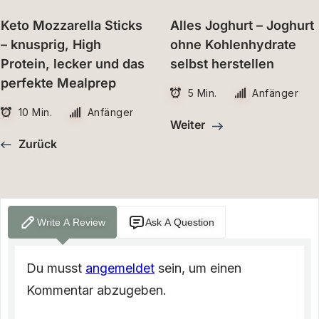
Keto Mozzarella Sticks
Alles Joghurt – Joghurt
– knusprig, High
ohne Kohlenhydrate
Protein, lecker und das
selbst herstellen
perfekte Mealprep
5 Min.
Anfänger
10 Min.
Anfänger
Weiter
Zurück
Write A Review
Ask A Question
Du musst
angemeldet
sein, um einen
Kommentar abzugeben.