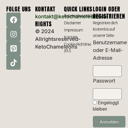
FOLGE UNS
KONTAKT
QUICK LINKS
LOGIN ODER
REGISTRIEREN
kontakt@ketochameleons.de
Datenschutzerklärung
RIGHTS
Disclaimer
Registriere dich
kostenlos auf
Impressum
© 2024
unserer Seite
Kontakt
Allrightsreserved-
Benutzername
Cookie-Richtlinie
KetoChameleons
oder E-Mail-
(EU)
Adresse
Passwort
Eingeloggt
bleiben
Anmelden