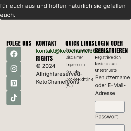
für euch aus und hoffen natürlich sie gefallen
euch.
FOLGE UNS
KONTAKT
QUICK LINKS
LOGIN ODER
REGISTRIEREN
kontakt@ketochameleons.de
Datenschutzerklärung
RIGHTS
Disclaimer
Registriere dich
kostenlos auf
Impressum
© 2024
unserer Seite
Kontakt
Allrightsreserved-
Benutzername
Cookie-Richtlinie
KetoChameleons
oder E-Mail-
(EU)
Adresse
Passwort