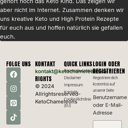
gehört noch das Keto Kind. Das zeigen wir
aber nicht im Internet. Zusammen denken wir
uns kreative Keto und High Protein Rezepte
für euch aus und hoffen natürlich sie gefallen
euch.
FOLGE UNS
KONTAKT
QUICK LINKS
LOGIN ODER
REGISTRIEREN
kontakt@ketochameleons.de
Datenschutzerklärung
RIGHTS
Disclaimer
Registriere dich
kostenlos auf
Impressum
© 2024
unserer Seite
Kontakt
Allrightsreserved-
Benutzername
Cookie-Richtlinie
KetoChameleons
oder E-Mail-
(EU)
Adresse