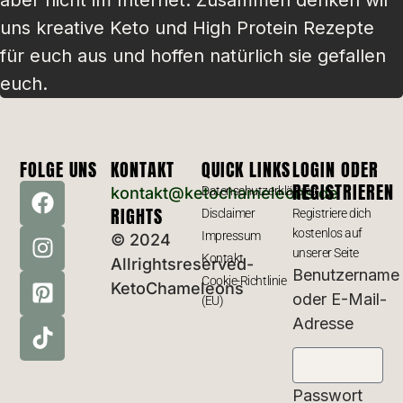
uns kreative Keto und High Protein Rezepte
für euch aus und hoffen natürlich sie gefallen
euch.
FOLGE UNS
KONTAKT
QUICK LINKS
LOGIN ODER
REGISTRIEREN
kontakt@ketochameleons.de
Datenschutzerklärung
RIGHTS
Disclaimer
Registriere dich
kostenlos auf
Impressum
© 2024
unserer Seite
Kontakt
Allrightsreserved-
Benutzername
Cookie-Richtlinie
KetoChameleons
oder E-Mail-
(EU)
Adresse
Passwort