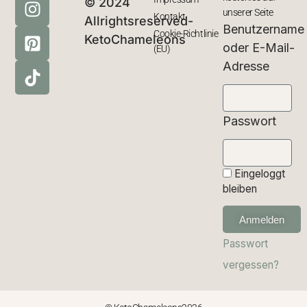
© 2024
unserer Seite
Kontakt
Allrightsreserved-
Benutzername
Cookie-Richtlinie
KetoChameleons
oder E-Mail-
(EU)
Adresse
Passwort
Eingeloggt
bleiben
Anmelden
Passwort
vergessen?