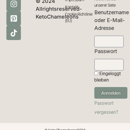
© 2024
unserer Seite
Kontakt
Allrightsreserved-
Benutzername
Cookie-Richtlinie
KetoChameleons
oder E-Mail-
(EU)
Adresse
Passwort
Eingeloggt
bleiben
Anmelden
Passwort
vergessen?