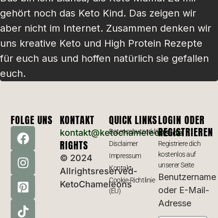
gehört noch das Keto Kind. Das zeigen wir
aber nicht im Internet. Zusammen denken wir
uns kreative Keto und High Protein Rezepte
für euch aus und hoffen natürlich sie gefallen
euch.
FOLGE UNS
KONTAKT
QUICK LINKS
LOGIN ODER
REGISTRIEREN
kontakt@ketochameleons.de
Datenschutzerklärung
RIGHTS
Disclaimer
Registriere dich
kostenlos auf
Impressum
© 2024
unserer Seite
Kontakt
Allrightsreserved-
Benutzername
Cookie-Richtlinie
KetoChameleons
oder E-Mail-
(EU)
Adresse