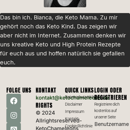
Das bin ich. Bianca, die Keto Mama. Zu mir
gehört noch das Keto Kind. Das zeigen wir
aber nicht im Internet. Zusammen denken wir
uns kreative Keto und High Protein Rezepte
für euch aus und hoffen natürlich sie gefallen
euch.
FOLGE UNS
KONTAKT
QUICK LINKS
LOGIN ODER
REGISTRIEREN
kontakt@ketochameleons.de
Datenschutzerklärung
RIGHTS
Disclaimer
Registriere dich
kostenlos auf
Impressum
© 2024
unserer Seite
Kontakt
Allrightsreserved-
Benutzername
Cookie-Richtlinie
KetoChameleons