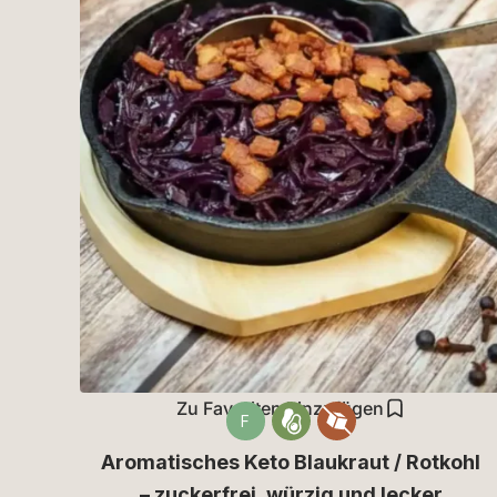
Zu Favoriten hinzufügen
F
Aromatisches Keto Blaukraut / Rotkohl
– zuckerfrei, würzig und lecker