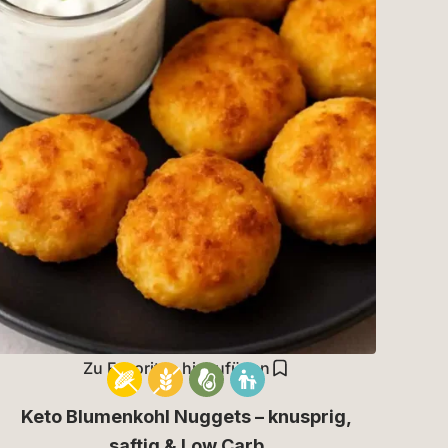
Zu Favoriten hinzufügen
Keto Blumenkohl Nuggets – knusprig,
saftig & Low Carb