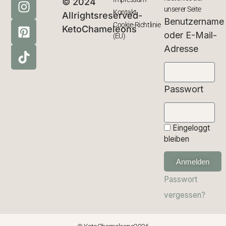
© 2024
unserer Seite
Kontakt
Allrightsreserved-
Benutzername
Cookie-Richtlinie
KetoChameleons
oder E-Mail-
(EU)
Adresse
Passwort
Eingeloggt
bleiben
Anmelden
Passwort
vergessen?