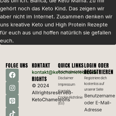
Das bin ich. Bianca, die Keto Mama. Zu mir
gehört noch das Keto Kind. Das zeigen wir
aber nicht im Internet. Zusammen denken wir
uns kreative Keto und High Protein Rezepte
für euch aus und hoffen natürlich sie gefallen
euch.
FOLGE UNS
KONTAKT
QUICK LINKS
LOGIN ODER
REGISTRIEREN
kontakt@ketochameleons.de
Datenschutzerklärung
RIGHTS
Disclaimer
Registriere dich
kostenlos auf
Impressum
© 2024
unserer Seite
Kontakt
Allrightsreserved-
Benutzername
Cookie-Richtlinie
KetoChameleons
oder E-Mail-
(EU)
Adresse