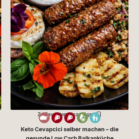
Zu Favoriten hinzufügen
Keto Cevapcici selber machen – die
gesunde Low Carb Balkanküche