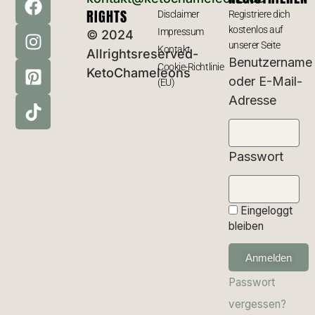
RIGHTS
Disclaimer
Registriere dich
kostenlos auf
Impressum
© 2024
unserer Seite
Kontakt
Allrightsreserved-
Benutzername
Cookie-Richtlinie
KetoChameleons
oder E-Mail-
(EU)
Adresse
Passwort
Eingeloggt
bleiben
Anmelden
Passwort
vergessen?