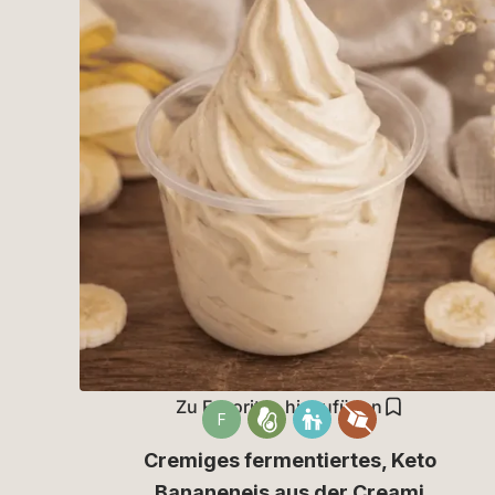
Zu Favoriten hinzufügen
F
Cremiges fermentiertes, Keto
Bananeneis aus der Creami