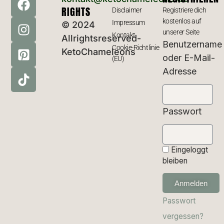
RIGHTS
Disclaimer
Registriere dich
kostenlos auf
Impressum
© 2024
unserer Seite
Kontakt
Allrightsreserved-
Benutzername
Cookie-Richtlinie
KetoChameleons
oder E-Mail-
(EU)
Adresse
Passwort
Eingeloggt
bleiben
Anmelden
Passwort
vergessen?