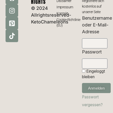
RIGHTS
Disclaimer
Registriere dich
kostenlos auf
Impressum
© 2024
unserer Seite
Kontakt
Allrightsreserved-
Benutzername
Cookie-Richtlinie
KetoChameleons
oder E-Mail-
(EU)
Adresse
Passwort
Eingeloggt
bleiben
Anmelden
Passwort
vergessen?