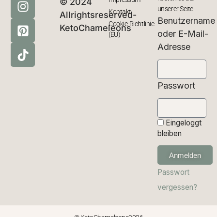
© 2024
unserer Seite
Kontakt
Allrightsreserved-
Benutzername
Cookie-Richtlinie
KetoChameleons
oder E-Mail-
(EU)
Adresse
Passwort
Eingeloggt
bleiben
Anmelden
Passwort
vergessen?