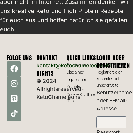
aber nicht im Internet. Zusammen denken wir
uns kreative Keto und High Protein Rezepte
für euch aus und hoffen natürlich sie gefallen
euch.
FOLGE UNS
KONTAKT
QUICK LINKS
LOGIN ODER
REGISTRIEREN
kontakt@ketochameleons.de
Datenschutzerklärung
RIGHTS
Disclaimer
Registriere dich
kostenlos auf
Impressum
© 2024
unserer Seite
Kontakt
Allrightsreserved-
Benutzername
Cookie-Richtlinie
KetoChameleons
oder E-Mail-
(EU)
Adresse
Passwort