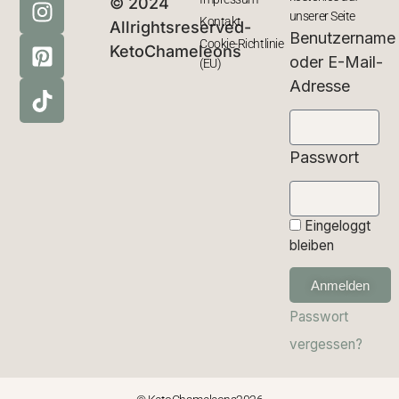
© 2024
unserer Seite
Kontakt
Allrightsreserved-
Benutzername
Cookie-Richtlinie
KetoChameleons
oder E-Mail-
(EU)
Adresse
Passwort
Eingeloggt
bleiben
Anmelden
Passwort
vergessen?