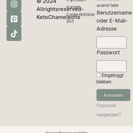
© 2024
unserer Seite
Kontakt
Allrightsreserved-
Benutzername
Cookie-Richtlinie
KetoChameleons
oder E-Mail-
(EU)
Adresse
Passwort
Eingeloggt
bleiben
Anmelden
Passwort
vergessen?