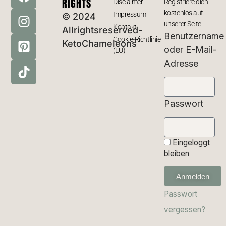
RIGHTS
Disclaimer
Registriere dich
kostenlos auf
Impressum
© 2024
unserer Seite
Kontakt
Allrightsreserved-
Benutzername
Cookie-Richtlinie
KetoChameleons
oder E-Mail-
(EU)
Adresse
Passwort
Eingeloggt
bleiben
Anmelden
Passwort
vergessen?