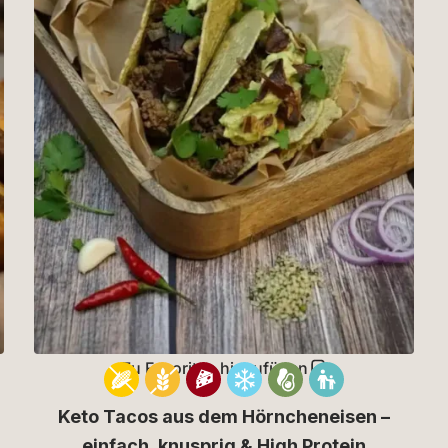
Zu Favoriten hinzufügen
Keto Tacos aus dem Hörncheneisen –
einfach, knusprig & High Protein