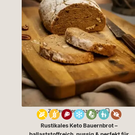
Zu Favoriten hinzufügen
Rustikales Keto Bauernbrot –
ballaststoffreich, nussig & perfekt für