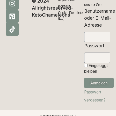
© 2024
unserer Seite
Kontakt
Allrightsreserved-
Benutzername
Cookie-Richtlinie
KetoChameleons
oder E-Mail-
(EU)
Adresse
Passwort
Eingeloggt
bleiben
Anmelden
Passwort
vergessen?