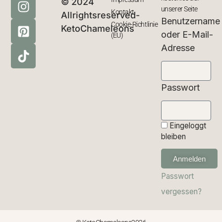
© 2024
unserer Seite
Kontakt
Allrightsreserved-
Benutzername
Cookie-Richtlinie
KetoChameleons
oder E-Mail-
(EU)
Adresse
Passwort
Eingeloggt
bleiben
Anmelden
Passwort
vergessen?