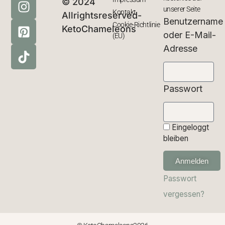
© 2024
unserer Seite
Kontakt
Allrightsreserved-
Benutzername
Cookie-Richtlinie
KetoChameleons
oder E-Mail-
(EU)
Adresse
Passwort
Eingeloggt
bleiben
Anmelden
Passwort
vergessen?