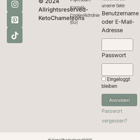
© 2024
unserer Seite
Kontakt
Allrightsreserved-
Benutzername
Cookie-Richtlinie
KetoChameleons
oder E-Mail-
(EU)
Adresse
Passwort
Eingeloggt
bleiben
Anmelden
Passwort
vergessen?