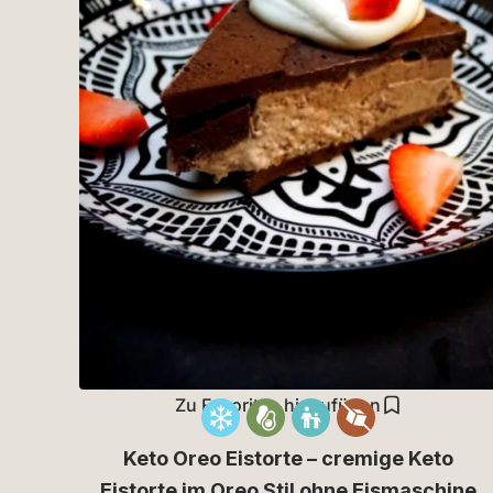
Zu Favoriten hinzufügen
Keto Oreo Eistorte – cremige Keto
Eistorte im Oreo Stil ohne Eismaschine