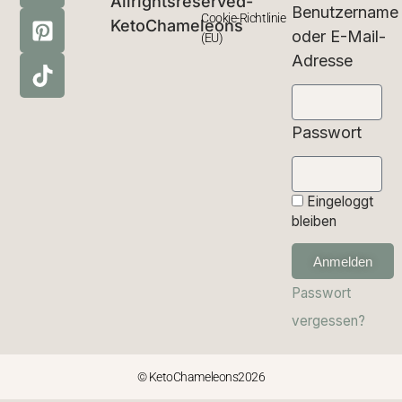
Allrightsreserved-
Benutzername
Cookie-Richtlinie
KetoChameleons
oder E-Mail-
(EU)
Adresse
Passwort
Eingeloggt
bleiben
Anmelden
Passwort
vergessen?
© KetoChameleons2026