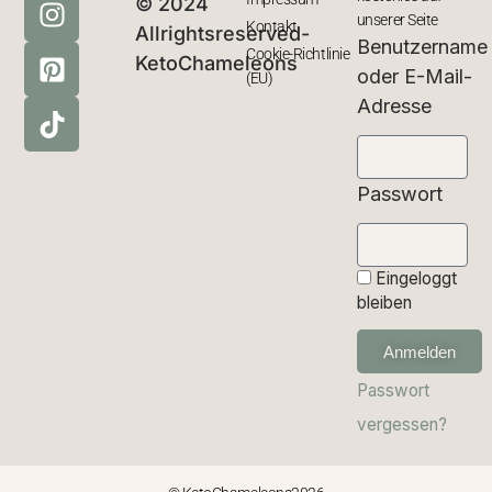
© 2024
unserer Seite
Kontakt
Allrightsreserved-
Benutzername
Cookie-Richtlinie
KetoChameleons
oder E-Mail-
(EU)
Adresse
Passwort
Eingeloggt
bleiben
Anmelden
Passwort
vergessen?