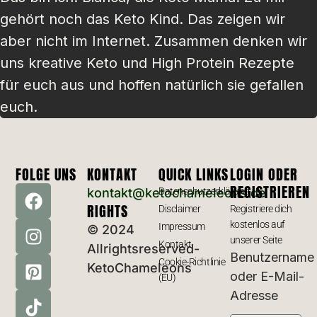
gehört noch das Keto Kind. Das zeigen wir
aber nicht im Internet. Zusammen denken wir
uns kreative Keto und High Protein Rezepte
für euch aus und hoffen natürlich sie gefallen
euch.
FOLGE UNS
KONTAKT
QUICK LINKS
LOGIN ODER
REGISTRIEREN
kontakt@ketochameleons.de
Datenschutzerklärung
RIGHTS
Disclaimer
Registriere dich
kostenlos auf
Impressum
© 2024
unserer Seite
Kontakt
Allrightsreserved-
Benutzername
Cookie-Richtlinie
KetoChameleons
oder E-Mail-
(EU)
Adresse