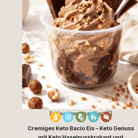
Zu Favoriten hinzufügen
Cremiges Keto Bacio Eis – Keto Genuss
mit Keto Haselnusskrokant und